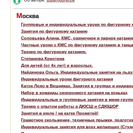
М
осква
Групповые и индивидуальные уроки по фигурному 
Занятия по фигурному катанию
Соловьева Алина, КМС, одиночное и парное катание
Частные уроки с КМС по фигурному катанию в танца
Тренер по фигурному катанию.
Степанова Кристина
Для детей (от 4х лет) и взрослых.
Найденова Ольга. Индивидуальные занятия на льду 
Индивидуальные уроки фигурного катания
Каток Ледо в Вешняках. Занятия в группах и инди
Набор в команды синхронного катания на коньках
Индивидуальные и групповые занятия в мини-груп
Тренер с опытом работы а ДЮСШ и СДЮШОР
Занятия в июле ! на катке Прометей!
Грамотное скольжение, техничные прыжки, подгото
Индивидуальные занятия для всех желающих (Студен