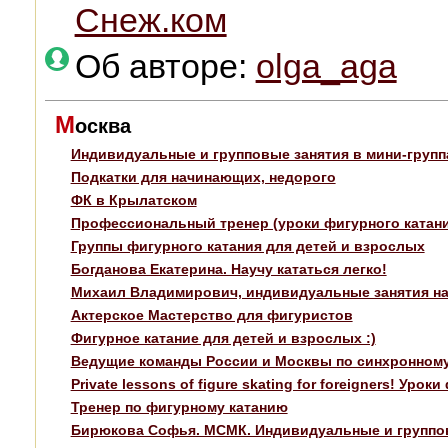
Снеж.ком
Об авторе:
olga_aga
М
осква
Индивидуальные и групповые занятия в мини-груп
Подкатки для начинающих, недорого
ФК в Крылатском
Профессиональный тренер (уроки фигурного катания 
Группы фигурного катания для детей и взрослых
Богданова Екатерина. Научу кататься легко!
Михаил Владимирович, индивидуальные занятия на
Актерское Мастерство для фигуристов
Фигурное катание для детей и взрослых :)
Ведущие команды России и Москвы по синхронному
Private lessons of figure skating for foreigners! Ур
Тренер по фигурному катанию
Бирюкова Софья. МСМК. Индивидуальные и группов