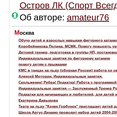
Остров ЛК (Спорт Всег
Об авторе:
amateur76
М
осква
Обучу детей и взрослых навыкам фигурного катани
Коробейникова Полина. МСМК. Помогу повысить ур
Детский тренер, подготовка в группы НП, постанов
Индивидуальные занятия по фигурному катанию
помогу детям с прыжками
КМС в танцах на льду (сборная России) работа со с
Алексей Моторин. Индивидуальные занятия.
Скольжение! Ребра! Подкатка! Работа с программой
Индивидуальные занятия — Заслуженный Тренер Р
Подкатки для начинающих и любителей, для детей и
Екатерина Давыдова
Театр на льду "Конек Горбунок" приглашает детей 
Школа Аргус-Динамо проводит набор детей 2004-2006