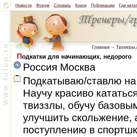
Новости
Форум
Словарь
Книги
Публикации
Где ката
Главная
→
Тренеры 
П
одкатки для начинающих, недорого
Россия Москва
Подкатываю/ставлю на к
Научу красиво кататьс
твиззлы, обучу базовы
улучшить скольжение, 
поступлению в спортшк