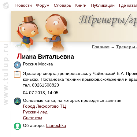
Новости
Форум
Словарь
Книги
Публикации
Где ката
Главная
→
Тренеры 
Л
иана Витальевна
Россия Москва
Я,мастер спорта,тренировалась у Чайковской Е.А. Про
коньках. Постановка техники прыжков,скольжения и вр
тел. 89261508829
04.07.2013, 14:05
Основные катки, на которых проводятся занятия:
Город Лефортово ТЦ
Русский лед
Снеж.ком
Об авторе:
Lianochka