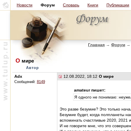
Новости
Форум
Словарь
Книги
Публикации
Главная
→
Форум
→
О
мире
Автор
Adx
12.08.2022, 18:12
О мире
Сообщений:
8149
amateur пишет:
Я одного не понимаю: неуже
Это разве безумие? Это только нача
Безумие будет, когда полпланеты на
вспоминать счастливые 2020, 2021 и
И не говорите мне, что это соверше