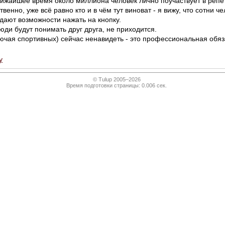
лижайшее время около миллиона человек лично поучаствует в репет
твенно, уже всё равно кто и в чём тут виноват - я вижу, что сотни ч
дают возможности нажать на кнопку.
люди будут понимать друг друга, не приходится.
лючая спортивных) сейчас ненавидеть - это профессиональная обяз
у
© Tulup 2005–2026
Время подготовки страницы: 0.006 сек.