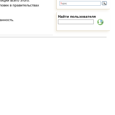
иции всего этого.
еловек в правительствах
Найти пользователя
анность.