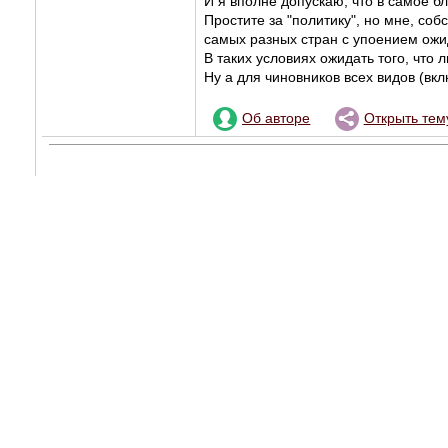
И я вполне допускаю, что в самое б
Простите за "политику", но мне, собс
самых разных стран с упоением ожи
В таких условиях ожидать того, что 
Ну а для чиновников всех видов (вк
Об авторе
Открыть тем