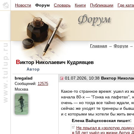
Новости
Форум
Словарь
Книги
Публикации
Где кат
Главная
→
Форум
→
В
иктор Николаевич Кудрявцев
Автор
bregalad
01.07.2026, 10:38
Виктор Никола
Сообщений:
12575
Москва
Какое-то странное время: ушел из 
начала 80-х — "Гонка на лафетах", н
очень — но тогда все тайно ждали, 
сейчас же уходят те тренеры и быв
и с которыми мы хотели бы жить веч
Елена Вайцеховская пишет:
Не прыгал в «золотую лодку»
в 58 лет ушёл из жизни Артур 