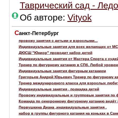
Таврический сад - Лед
Об авторе:
Vityok
С
анкт-Петербург
провожу занятия с детьми и взрослыми...
Индивидуальные занятия для всех желающих от МС
ДЮСШ "Юниор" проводит набор детей
Индивидуальные занятия от Мастера Спорта с суде
Тренер по фигурному катанию в СПб. Любой уровен
Индивидуальные занятия фигурным катанием
Григорьев Андрей Юрьевич Тренер по фигурному ка
Тренер международного класса для взрослых люби
Индивидуальные занятия , подкадка детей
Провожу индивидуальные и групповые занятия по 
Команда по синхронному фигурному катанию ведёт на
Первушкина Диана ,индивидуальные занятия .
набор в группы фигурного катания на коньках в Сан