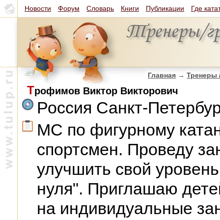
Новости
Форум
Словарь
Книги
Публикации
Где ката
Главная
→
Тренеры 
Т
рофимов Виктор Викторович
Россия Санкт-Петербур
МС по фигурному ката
спортсмен. Проведу з
улучшить свой уровень 
нуля". Приглашаю детей
на индивидуальные за