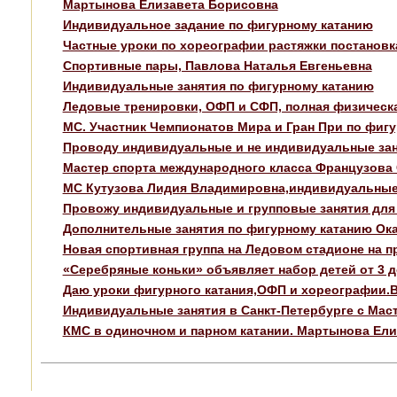
Мартынова Елизавета Борисовна
Индивидуальное задание по фигурному катанию
Частные уроки по хореографии растяжки постановк
Спортивные пары, Павлова Наталья Евгеньевна
Индивидуальные занятия по фигурному катанию
Ледовые тренировки, ОФП и СФП, полная физическ
МС. Участник Чемпионатов Мира и Гран При по фигу
Проводу индивидуальные и не индивидуальные зан
Мастер спорта международного класса Французова 
МС Кутузова Лидия Владимировна,индивидуальные
Провожу индивидуальные и групповые занятия для
Дополнительные занятия по фигурному катанию Ок
Новая спортивная группа на Ледовом стадионе на 
«Серебряные коньки» объявляет набор детей от 3 д
Даю уроки фигурного катания,ОФП и хореографии.
Индивидуальные занятия в Санкт-Петербурге с Мас
КМС в одиночном и парном катании. Мартынова Ели