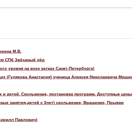
ерина М.В.
ию СПб Звёздный лёд
го уровня на всех катках Санкт-Петербурга!
их (Гулякова Анастасия) ученица Алексея Николаевича Миши
и детей. Скольжение, постановка программ. Доступные цены
ые занятия,детей с 3лет) скольжение, Вращение, Прыжки
Кирилл Павлович)