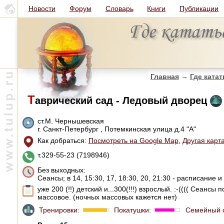
Новости
Форум
Словарь
Книги
Публикации
Главная
→
Где катат
Т
аврический сад - Ледовый дворец
ст.М. Чернышевская
г. Санкт-Петербург , Потемкинская улица д.4 "А"
Как добраться:
Посмотреть на Google Map
,
Другая карт
т.329-55-23 (7198946)
Без выходных:
Сеансы; в 14, 15:30, 17, 18:30, 20, 21:30 - расписание 
уже 200 (!!) детский и...300(!!!) взрослый. :-(((( Сеанс
массовое. (ночных массовых кажется нет)
Тренировки:
Покатушки:
Семейный 