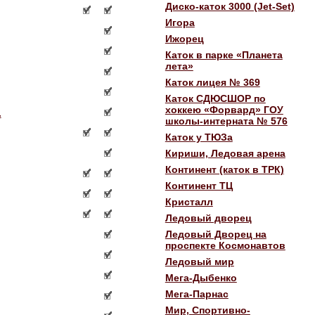
Диско-каток 3000 (Jet-Set)
Игора
Ижорец
Каток в парке «Планета
лета»
Каток лицея № 369
Каток СДЮСШОР по
хоккею «Форвард» ГОУ
.
школы-интерната № 576
Каток у ТЮЗа
Кириши, Ледовая арена
Континент (каток в ТРК)
Континент ТЦ
Кристалл
Ледовый дворец
Ледовый Дворец на
проспекте Космонавтов
Ледовый мир
Мега-Дыбенко
Мега-Парнас
Мир, Спортивно-