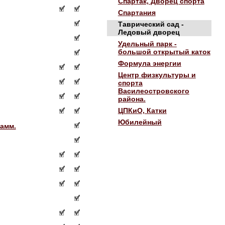
Спартак, Дворец спорта
Спартания
Таврический сад -
Ледовый дворец
Удельный парк -
большой открытый каток
Формула энергии
Центр физкультуры и
спорта
Василеостровского
района.
ЦПКиО, Катки
Юбилейный
амм.