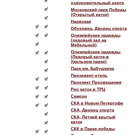
оздоровительный центр
Московский парк Победы
(Открытый каток)
Нарвская
Обуховец, Дворец спорта
Олимпийские надежды
(ледовый зал на
Мебельной)
Олимпийские надежды
(Ледовый каток в
Удельном парке)
Парк им. Бабушкина
Президент-отель
Проспект Просвещения
Рио каток в ТРЦ
Самсон
СКА в Новом Петергофе
СКА, Дворец спорта
СКА, Летний крытый
каток
СКК в Парке победы