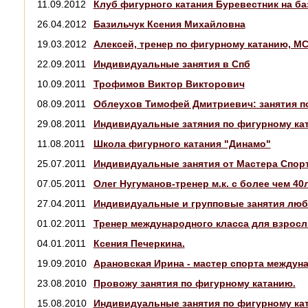
11.09.2012
Клуб фигурного катания Буревестник на б
26.04.2012
Базильчук Ксения Михайловна
19.03.2012
Алексей, тренер по фигурному катанию, М
22.09.2011
Индивидуальные занятия в Спб
10.09.2011
Трофимов Виктор Викторович
08.09.2011
Облеухов Тимофей Дмитриевич: занятия п
29.08.2011
Индивидуальные затяния по фигурному ка
11.08.2011
Школа фигурного катания "Динамо"
25.07.2011
Индивидуальные занятия от Мастера Спорт
07.05.2011
Олег Нугуманов-тренер м.к. с более чем 
27.04.2011
Индивидуальные и групповые занятия люб
01.02.2011
Тренер международного класса для взрос
04.01.2011
Ксения Печеркина.
19.09.2010
Арановская Ирина - мастер спорта междун
23.08.2010
Провожу занятия по фигурному катанию.
15.08.2010
Индивидуальные занятия по фигурному ка