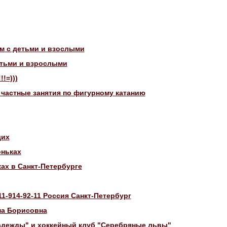
м с детьми и взослыми
етьми и взрослыми
!=)))
 частные занятия по фигурному катанию
щих
оньках
ках в Санкт-Петербурге
1-914-92-11 Россия Санкт-Петербург
на Борисовна
адежды" и хоккейный клуб "Серебряные львы"