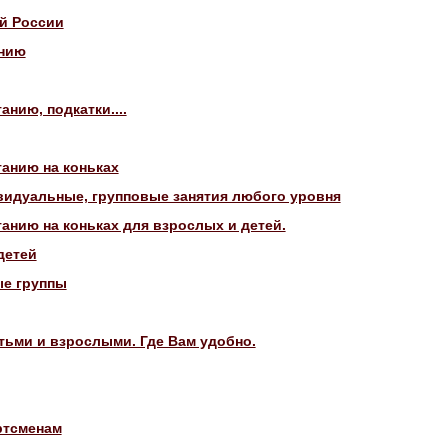
ой России
анию
нию, подкатки....
анию на коньках
видуальные, групповые занятия любого уровня
анию на коньках для взрослых и детей.
детей
ые группы
тьми и взрослыми. Где Вам удобно.
ртсменам