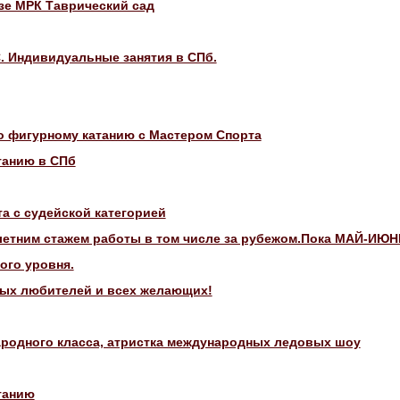
азе МРК Таврический сад
С. Индивидуальные занятия в СПб.
о фигурному катанию с Мастером Спорта
танию в СПб
а с судейской категорией
40летним стажем работы в том числе за рубежом.Пока МАЙ-ИЮН
ого уровня.
лых любителей и всех желающих!
ародного класса, атристка международных ледовых шоу
танию