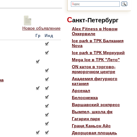
С
анкт-Петербург
Новое объявление
Alex Fitness в Новом
Оккервиле
Гр
Инд
Ice park в ТРК Балкания
Nova
Ice park в ТРК Меркурий
Mega Ice в ТРК "Лето"
ON каток в торгово-
ярморочном центре
Академия фигурного
на
катания
Арсенал
Белоснежка
Варшавский эскпресс
Вымпел, школа фк
Гагарин парк
Гранд Каньон Айс
Дворцовая площадь