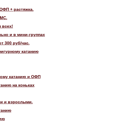
ОФП + растяжка.
КМС.
 всех!
ьно и в мини-группах
т 300 руб/час.
фигурному катанию
ному катанию и ОФП
анию на коньках
ми и взрослыми.
танию
нию