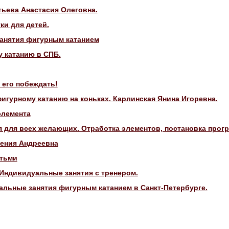
тьева Анастасия Олеговна.
и для детей.
анятия фигурным катанием
 катанию в СПБ.
 его побеждать!
игурному катанию на коньках. Карлинская Янина Игоревна.
элемента
 для всех желающих. Отработка элементов, постановка прогр
сения Андреевна
етьми
.Индивидуальные занятия с тренером.
льные занятия фигурным катанием в Санкт-Петербурге.