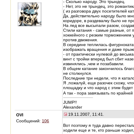
- Сколько народу. Это трындец.
- Нет, это не трындец, это романтик
( из разговора двух посетителей ка
Да, действительно народу было мн
коридоре, в раздевалку было не пр
На лед все высыпали разом, создав
Стили катания - самые разные, от 
хоккейного с резким торможением 
против движения.
В середине теплилась фигурнокатат
изображать вращения и даже прыжк
- от практически нулевой до весьм
винт с тройки вперед был сбит на
извинялись ,чем и позабавили.
В общем катание закончилось благо
не столкнулся.
Последние три недели, что я катал
Я ,пожалуй, еще разочек схожу, чт
площадку и что народ с этим будет
А так - пора завязывать по крайней
JUMP!!
Alexander
19.11.2007, 11:41.
OVI
Сообщений:
106
Вот поэтому я туда давно перестал
ходили еще и те, кто раньше ходил,