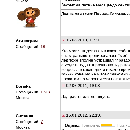
Чикаго
Закрыт на летние месяцы-до сент
Даешь памятник Панину-Коломенки
15.08.2010, 17:31.
Атираграм
Сообщений:
16
Кто может подсказать в какое собс
я там раньше тренировалась *моё 
лёд тоже вполне устраивал *правдо
съездить туда отпраздновать др по
вопросы: в какие дни и в какое вре
коньки конечно не у всех знакомых 
прокатом по человечески покататься
02.06.2011, 19:03.
Boriska
Сообщений:
1243
Лед растопили до августа.
Москва
15.01.2012, 22:19.
Снежина
Сообщений:
7
Оценка
Тренировки:
Покатуш
Москва