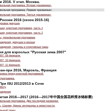
 2016. V этап. Москва.
вольная программа. Вторая «разминка».
вольная программа. Первая «разминка».
вольная программа. Третья «разминка».
России 2016 (сезон 2015-16)
нировки девушек
шки, короткая программа, часть 1
шки, короткая программа, часть 2
цы, произвольная программа
аждения, девушки и юноши
аждения, танцоры и спортивные пары
я для взрослых "Русская зима 2007"
007. 09 февраля.
007. 10 февраля.
007. 11 февраля.
ран-при 2016, Марсель, Франция
ровка перед короткой программой.
 программа.
При ISU 2012/2013 в Сочи
бботу
раждения
 Китая 2016—2017 (2016—2017年中国全国花样滑冰锦标赛)
вольная программа. Две последние разминки.
, Цзилин, Арена: интерьеры и окрестности.
льный танец.