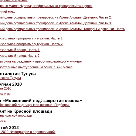
ервью Наиля Нурова; неофициальные тренировки танцоров.
нний микс.
вый день официальных тренировок на Арене Алматы. Девушки. Часть 2.
вый день официальных тренировок на Арене Алматы. Девушки. Часть 3.
вый день официальных тренировок на Арене Алматы. Танцоры и девушки. Часть
извольная программа у мужчин. Часть 1.
извольная программа у мужчин. Часть 2.
извольный танец. Часть 1.
извольный танец. Часть 2.
емония награждения и пресс-конференция у мужчин.
азательные выступления. И бонус с Ак-Булака.
пятилетие Тулупа
илетие Тулупа
упчан 2010
ан 2010
ан 2010
т «Московский лед: закрытие сезона»
осковский лед: закрытие сезона». Подборка.
нт на Красной площади
на Красной площади
лось
тей 2012
 2012. Фотографии с соревнований.