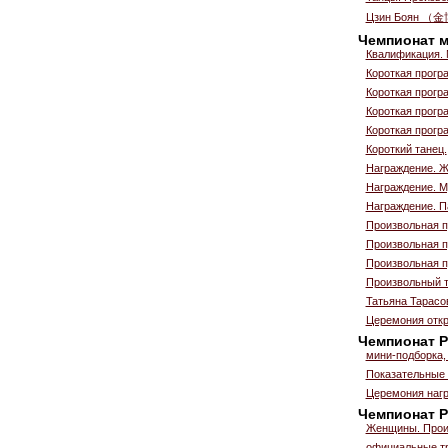
Цзин Боян （
Чемпионат м
Квалификация.
Короткая прогр
Короткая прогр
Короткая прогр
Короткая прогр
Короткий танец.
Награждение. 
Награждение. 
Награждение. П
Произвольная 
Произвольная 
Произвольная п
Произвольный т
Татьяна Тарасо
Церемония отк
Чемпионат Р
мини-подборка,
Показательные 
Церемония нагр
Чемпионат Р
Женщины. Прои
официальные тр