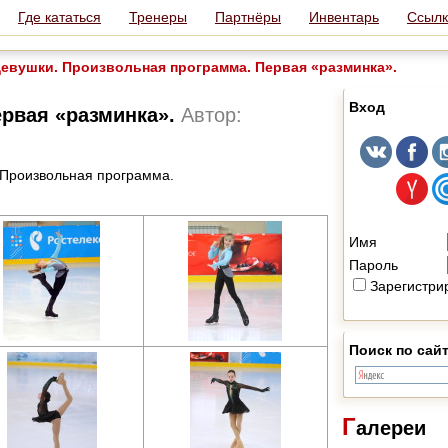
Где кататься
Тренеры
Партнёры
Инвентарь
Ссылк
евушки. Произвольная программа. Первая «разминка».
Вход
ервая «разминка».
Автор:
. Произвольная программа.
Имя
Пароль
Зарегистри
Поиск по сай
Г
алереи