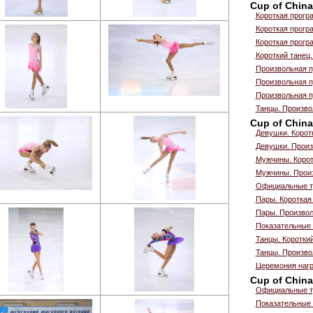
Cup of China
Короткая прог
Короткая прогр
Короткая прогр
Короткий танец.
Произвольная 
Произвольная 
Произвольная п
Танцы. Произво
Cup of China
Девушки. Корот
Девушки. Произ
Мужчины. Корот
Мужчины. Прои
Официальные т
Пары. Короткая
Пары. Произвол
Показательные 
Танцы. Коротки
Танцы. Произво
Церемония наг
Cup of China
Официальные т
Показательные