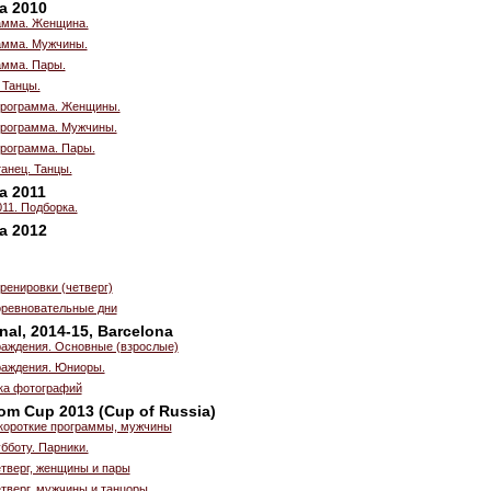
a 2010
амма. Женщина.
амма. Мужчины.
амма. Пары.
 Танцы.
программа. Женщины.
программа. Мужчины.
рограмма. Пары.
анец. Танцы.
a 2011
011. Подборка.
a 2012
енировки (четверг)
оревновательные дни
nal, 2014-15, Barcelona
аждения. Основные (взрослые)
раждения. Юниоры.
рка фотографий
om Cup 2013 (Cup of Russia)
короткие программы, мужчины
бботу. Парники.
етверг, женщины и пары
етверг, мужчины и танцоры