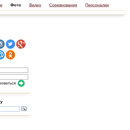
и
Фото
Видео
Соревнования
Персоналии
роваться
ту