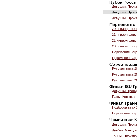
Кубок России
Девушки. Произ
Девушки. Произ
Девушки. Произ
Первенство 
20 января, тре
21 января, деву
21 января, деву
23 января, тан
Церемония нагр
Церемония нагр
Соревновани
Русская зима 2
Русская зима 2
Русская зима 2
Финал ISU Г
Девушки. Трени
Пары. Короткая
Финал Гран-
Подборка за су
Церемонии наг
Чемпионат
Девушки. Произ
Дунбей, Чанчунь
Танцы. Произво