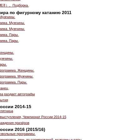
金博洋）。Подборка.
ира по фигурному катанию 2011
 Мужчины.
амма. Мужчины.
амма. Мужчины.
амма. Пары.
амма. Пары.
Женщины.
Мужчины.
ары.
программа. Женщины.
программа. Мужчины.
рограмма. Пары.
анец.
ва раздает автографы
рытия
оссии 2014-15
 пятница
выступления, Чемпионат России 2014-15
аждения призёров
оссии 2016 (2015/16)
звольные программы.
енировки, день до соревнований, мужчины и пары