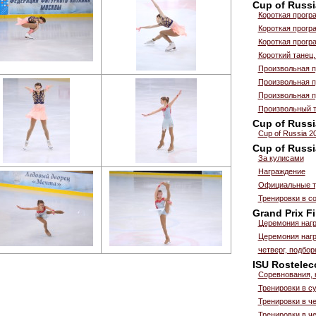
Cup of Russi
Короткая прогр
Короткая прогр
Короткая прогр
Короткий танец.
Произвольная 
Произвольная 
Произвольная п
Произвольный т
Cup of Russi
Cup of Russia 2
Cup of Russi
За кулисами
Награждение
Официальные тр
Тренировки в с
Grand Prix Fi
Церемония нагр
Церемония наг
четверг, подбо
ISU Rostelec
Соревнования, 
Тренировки в су
Тренировки в ч
Тренировки в ч