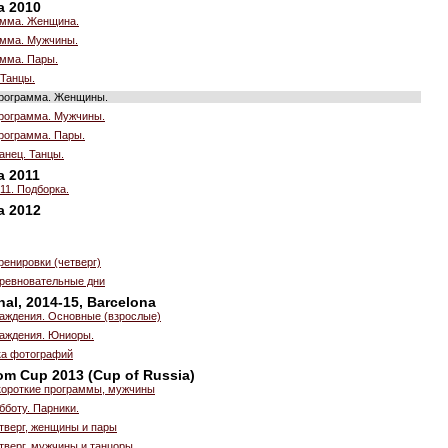
a 2010
амма. Женщина.
амма. Мужчины.
амма. Пары.
 Танцы.
рограмма. Женщины.
рограмма. Мужчины.
рограмма. Пары.
анец. Танцы.
a 2011
011. Подборка.
a 2012
енировки (четверг)
оревновательные дни
nal, 2014-15, Barcelona
аждения. Основные (взрослые)
аждения. Юниоры.
рка фотографий
om Cup 2013 (Cup of Russia)
короткие программы, мужчины
бботу. Парники.
тверг, женщины и пары
тверг, мужчины и танцоры