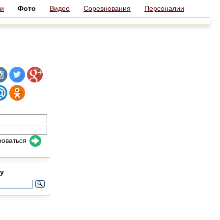
и
Фото
Видео
Соревнования
Персоналии
роваться
у