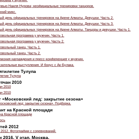
ервью Наиля Нурова; неофициальные тренировки танцоров.
нний микс.
вый день официальных тренировок на Арене Алматы. Девушки. Часть 2.
вый день официальных тренировок на Арене Алматы. Девушки. Часть 3.
вый день официальных тренировок на Арене Алматы. Танцоры и девушки. Часть 1.
звольная программа у мужчин. Часть 1.
звольная программа у мужчин. Часть 2.
звольный танец. Часть 1.
звольный танец. Часть 2.
емония награждения и пресс-конференция у мужчин.
зательные выступления. И бонус с Ак-Булака.
пятилетие Тулупа
летие Тулупа
упчан 2010
ан 2010
ан 2010
т «Московский лед: закрытие сезона»
осковский лед: закрытие сезона». Подборка.
нт на Красной площади
на Красной площади
лось
тей 2012
 2012. Фотографии с соревнований.
 2016. V этап. Москва.