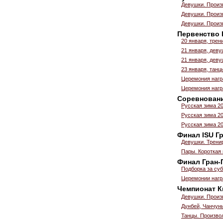
Девушки. Произ
Девушки. Произ
Девушки. Произ
Первенство Р
20 января, трен
21 января, деву
21 января, деву
23 января, танц
Церемония нагр
Церемония нагр
Соревновани
Русская зима 20
Русская зима 20
Русская зима 20
Финал ISU Г
Девушки. Трени
Пары. Короткая
Финал Гран-П
Подборка за су
Церемонии нагр
Чемпионат
Девушки. Произ
Дунбей, Чанчунь
Танцы. Произво