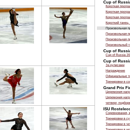
Cup of Russi
Короткая прогр
Короткая прогр
Короткая прогр
Короткий танец.
Произвольная п
Произвольная п
Произвольная п
Произвольный т
Cup of Russi
Cup of Russia 2
Cup of Russi
За кулисами
Награждение
Официальные тр
Тренировки в с
Grand Prix Fi
Церемония нагр
Церемония нагр
четверг, подбо
ISU Rostelec
Соревнования, 
Тренировки в су
Тренировки в че
Тренировки в че