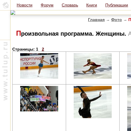
Новости
Форум
Словарь
Книги
Публикации
Главная
→
Фото
→
П
П
роизвольная программа. Женщины.
Страницы:
1
2