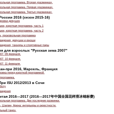
вольная программа. Вторая «разминка».
вольная программа. Первая «разминка».
вольная программа. Третья «разминка».
оссии 2016 (сезон 2015-16)
ировки девушек
шки, короткая программа, часть 1
шки, короткая программа, часть 2
ы, произвольная программа
аждения, девушки и юноши
аждения, танцоры и спортивные пары
я для взрослых "Русская зима 2007"
07. 09 февраля.
07. 10 февраля.
07. 11 февраля.
ран-при 2016, Марсель, Франция
ровка перед короткой программой.
 программа.
ри ISU 2012/2013 в Сочи
бботу
аждения
 Китая 2016—2017 (2016—2017年中国全国花样滑冰锦标赛)
вольная программа. Две последние разминки.
, Цзилин, Арена: интерьеры и окрестности.
льный танец.