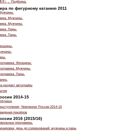
博洋）。Подборка.
ира по фигурному катанию 2011
Мужчины.
амма. Мужчины.
амма. Мужчины.
амма. Пары.
амма. Пары.
Женщины.
ужчины.
ары.
рограмма. Женщины.
рограмма. Мужчины.
рограмма. Пары.
анец.
ва раздает автографы
ытия
оссии 2014-15
 пятница
выступления, Чемпионат России 2014-15
аждения призёров
ссии 2016 (2015/16)
звольные программы.
енировки, день до соревнований, мужчины и пары