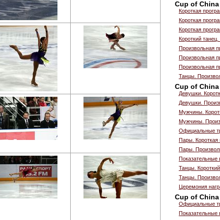
Cup of China
Короткая прогр
Короткая прогр
Короткая прогр
Короткий танец.
Произвольная п
Произвольная п
Произвольная п
Танцы. Произво
Cup of China
Девушки. Корот
Девушки. Произ
Мужчины. Корот
Мужчины. Произ
Официальные т
Пары. Короткая
Пары. Произвол
Показательные 
Танцы. Короткий
Танцы. Произво
Церемония нагр
Cup of China
Официальные т
Показательные 