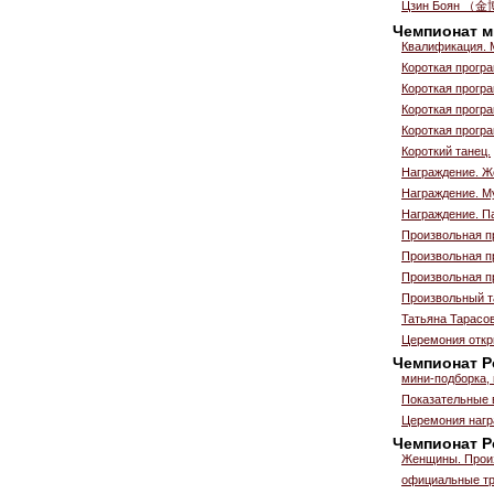
Цзин Боян （金
Чемпионат м
Квалификация. 
Короткая прогр
Короткая прогр
Короткая прогр
Короткая прогр
Короткий танец.
Награждение. 
Награждение. М
Награждение. П
Произвольная п
Произвольная п
Произвольная п
Произвольный т
Татьяна Тарасо
Церемония откр
Чемпионат Р
мини-подборка,
Показательные 
Церемония нагр
Чемпионат Ро
Женщины. Прои
официальные тр