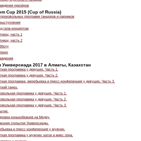
аждения призёров
om Cup 2015 (Cup of Russia)
 произвольных программ танцоров и парников
выступления
ед гала-концертом
тницу, часть 1
тницу, часть 2
бботу
тверг
аждения
я Универсиада 2017 в Алматы, Казахстан
ткая программа у девушек. Часть 1.
ткая программа у девушек. Часть 2.
ткая программа, жеребьевка и пресс-конференция у девушек. Часть 3.
ткий танец.
звольная программа у девушек. Часть 1.
звольная программа у девушек. Часть 2.
звольная программа у девушек. Часть 3.
ытие.
ировки конькобежцев на Медеу.
емония открытия Универсиады.
ебьевка и пресс-конференция у мужчин.
ткая программа у мужчин: каток и микс-зона.
ировка у мужчин.