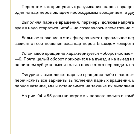
Перед тем как приступить к разучиванию парных враще
один из партнеров овладел необходимым вращением, а друг
Выполняя парные вращения, партнеры должны напрягат
время надо стараться, чтобы не создавалось впечатление с
Большое значение в этих фигурах имеет правильное пе
зависит от соотношения веса партнеров. В каждом конкрет
Устойчивое вращение характеризуется «оборотностью» 
—6. Почти целый оборот приходится на въезд и на выезд и
на нижнем зубце конька и только после этого переходить н
Фигуристы выполняют парные вращения либо в ласточке,
перечислить все варианты выполнения парных вращений, мн
парное катание, мы и остановимся на технике их выполнен
На рис. 94 и 95 даны кинограммы парного волчка и ко