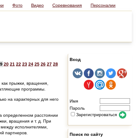
ки
Фото
Видео
Соревнования
Персоналии
Вход
9
20
21
22
23
24
25
26
27
28
, как прыжки, вращения,
ечатляющие программы.
ько на характерных для него
Имя
Пароль
Зарегистрироваться
на определенном расстоянии
ки, вращения и т. д. При
 между исполнителями,
ий партнеров.
Поиск по сайту