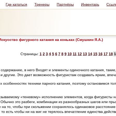
Где кататься
Тренеры
Партнёры
Инвентарь
Ссыл
скусство фигурного катания на коньках (Смушкин Я.А.)
Страницы:
1
2
3
4
5
6
7
8
9
10
11
12
13
14
15
16
17
18
1
 содержанию, в него Входят и элементы одиночного катания, такие
 и другие. Это дает возможность фигуристам создавать яркие, вп
х особенностях техники парного катания, поэтому остановимся тол
называемому «теневому» исполнению элементов, когда фигуристы 
 Обычно это разбеги, комбинации из разнообразных шагов или прыж
на то, чтобы при скольжении сохранялось одинаковое расстояние
то есть чтобы ни на миг не терялось впечатление единства действ