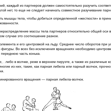
ний, каждый из партнеров должен самостоятельно разучить соотве
ой нет, то еще не следует начинать совместное разучивание пар
ь мышцы тела, чтобы добиться определенной «жесткости» в прини
кованности.
рераспределение массы тела партнеров относительно общей оси 
ном случае это соотношение разное.
элемента и его центровкой на льду. Среднее число оборотов при 
з фигуры. Во всех без исключения вращениях необходимо центров
а переднюю часть конька.
 . либо в волчке, реже в верхнем пируэте, а также их различные 
огие из них, такие, как парная либела или парный волчок, прочн
ия.
мбинированного вращения — парная либела-волчок.