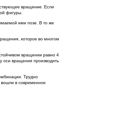
тствующее вращение. Если
ной фигуры.
маемой ими позе. В то же
вращения, которое во многом
устойчивом вращении равно 4
ку оси вращения производить
комбинации. Трудно
о вошли в современное