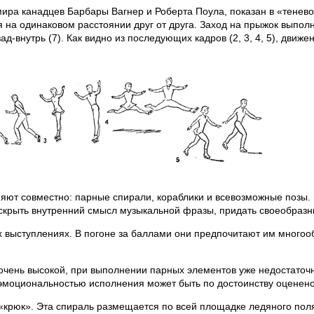
мира канадцев Барбары Вагнер и Роберта Поула, показан в «тене
 на одинаковом расстоянии друг от друга. Заход на прыжок выполн
ад-внутрь (7). Как видно из последующих кадров (2, 3, 4, 5), движ
яют совместно: парные спирали, кораблики и всевозможные позы.
скрыть внутренний смысл музыкальной фразы, придать своеобразн
их выступлениях. В погоне за баллами они предпочитают им много
очень высокой, при выполнении парных элементов уже недостаточн
эмоциональностью исполнения может быть по достоинству оценено
крюк». Эта спираль размещается по всей площадке ледяного поля