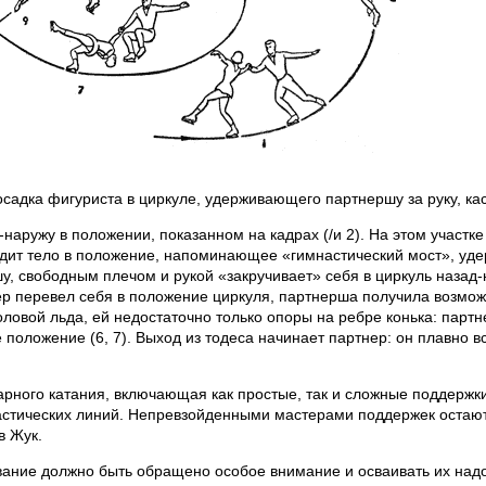
садка фигуриста в циркуле, удерживающего партнершу за руку, к
-наружу в положении, показанном на кадрах (/и 2). На этом участк
дит тело в положение, напоминающее «гимнастический мост», уде
шу, свободным плечом и рукой «закручивает» себя в циркуль назад-
ртнер перевел себя в положение циркуля, партнерша получила возмо
головой льда, ей недостаточно только опоры на ребре конька: парт
е положение (6, 7). Выход из тодеса начинает партнер: он плавно в
арного катания, включающая как простые, так и сложные поддержк
ластических линий. Непревзойденными мастерами поддержек оста
в Жук.
вание должно быть обращено особое внимание и осваивать их надо 