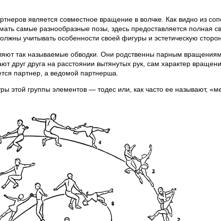
артнеров является совместное вращение в волчке. Как видно из соп
имать самые разнообразные позы, здесь предоставляется полная с
олжны учитывать особенности своей фигуры и эстетическую сторо
вляют так называемые обводки. Они родственны парным вращениям
ют друг друга на расстоянии вытянутых рук, сам характер вращен
тся партнер, а ведомой партнерша.
ры этой группы элементов — тодес или, как часто ее называют, «м