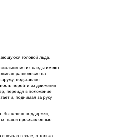
асающуюся головой льда.
е скольжения их следы имеют
рживая равновесие на
наружу, подставляя
жность перейти из движения
нер, перейдя в положение
стает и, поднимая за руку
и. Выполняя поддержки,
ются наши прославленные
сначала в зале, а только