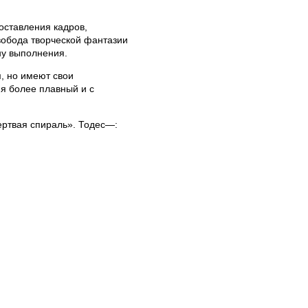
оставления кадров,
вобода творческой фантазии
ну выполнения.
, но имеют свои
ия более плавный и с
ертвая спираль». Тодес—: