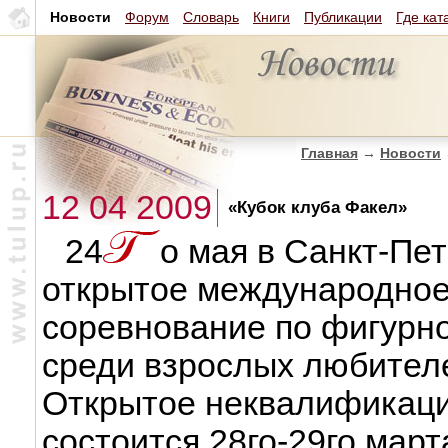
Новости
Форум
Словарь
Книги
Публикации
Где кат
Главная
→
Новости
12 04 2009
«Кубок клуба Факел»
24
о мая в Санкт-Пет
открытое международно
соревнование по фигурно
среди взрослых любителе
Открытое неквалификац
состоится 28го-29го март