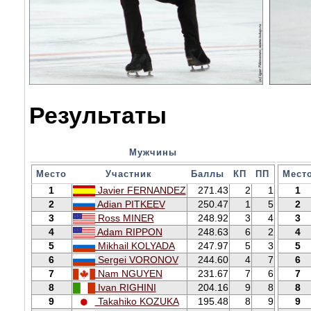
Результаты
Мужчины
Место
Участник
Баллы
КП
ПП
Мест
1
Javier FERNANDEZ
271.43
2
1
1
2
Adian PITKEEV
250.47
1
5
2
3
Ross MINER
248.92
3
4
3
4
Adam RIPPON
248.63
6
2
4
5
Mikhail KOLYADA
247.97
5
3
5
6
Sergei VORONOV
244.60
4
7
6
7
Nam NGUYEN
231.67
7
6
7
8
Ivan RIGHINI
204.16
9
8
8
9
Takahiko KOZUKA
195.48
8
9
9