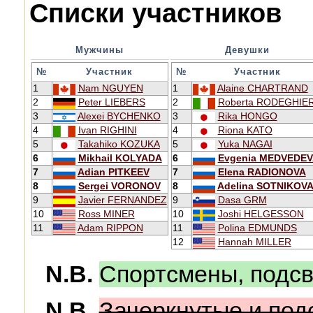
Списки участников
Мужчины
Девушки
№
Участник
№
Участник
1
Nam NGUYEN
1
Alaine CHARTRAND
2
Peter LIEBERS
2
Roberta RODEGHIE
3
Alexei BYCHENKO
3
Rika HONGO
4
Ivan RIGHINI
4
Riona KATO
5
Takahiko KOZUKA
5
Yuka NAGAI
6
Mikhail KOLYADA
6
Evgenia MEDVEDE
7
Adian PITKEEV
7
Elena RADIONOVA
8
Sergei VORONOV
8
Adelina SOTNIKOV
9
Javier FERNANDEZ
9
Dasa GRM
10
Ross MINER
10
Joshi HELGESSON
11
Adam RIPPON
11
Polina EDMUNDS
12
Hannah MILLER
N.B.
Спортсмены, подс
N.B.
Зачеркнутые и по