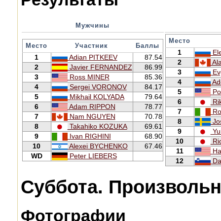
Мужчины
Место
Место
Участник
Баллы
1
El
1
Adian PITKEEV
87.54
2
Al
2
Javier FERNANDEZ
86.99
3
Ev
3
Ross MINER
85.36
4
Ad
4
Sergei VORONOV
84.17
5
Po
5
Mikhail KOLYADA
79.64
6
Ri
6
Adam RIPPON
78.77
7
Ro
7
Nam NGUYEN
70.78
8
Jo
8
Takahiko KOZUKA
69.61
9
Yu
9
Ivan RIGHINI
68.90
10
Ri
10
Alexei BYCHENKO
67.46
11
Ha
WD
Peter LIEBERS
12
Da
Суббота. Произволь
Фотографии