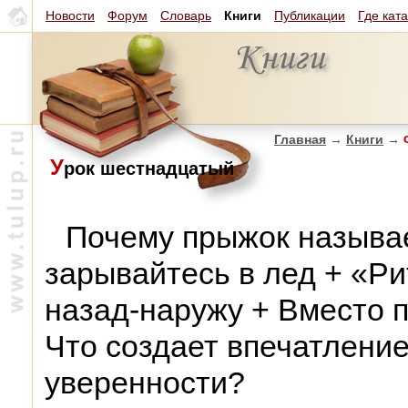
Новости
Форум
Словарь
Книги
Публикации
Где кат
Главная
→
Книги
→
Ф
У
рок шестнадцатый
Почему прыжок называет
зарывайтесь в лед + «Ри
назад-наружу + Вместо 
Что создает впечатление
уверенности?