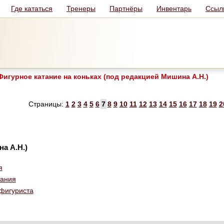
Где кататься
Тренеры
Партнёры
Инвентарь
Ссыл
игурное катание на коньках (под редакцией Мишина А.Н.)
Страницы:
1
2
3
4
5
6
7
8
9
10
11
12
13
14
15
16
17
18
19
2
а А.Н.)
я
тания
 фигуриста