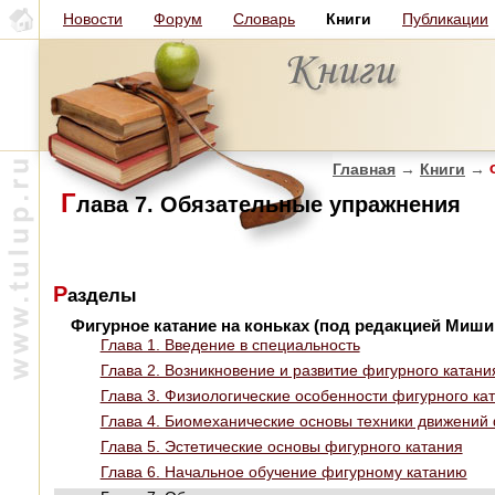
Новости
Форум
Словарь
Книги
Публикации
Главная
→
Книги
→
Ф
Г
лава 7. Обязательные упражнения
Р
азделы
Фигурное катание на коньках (под редакцией Мишин
Глава 1. Введение в специальность
Глава 2. Возникновение и развитие фигурного катани
Глава 3. Физиологические особенности фигурного ка
Глава 4. Биомеханические основы техники движений
Глава 5. Эстетические основы фигурного катания
Глава 6. Начальное обучение фигурному катанию