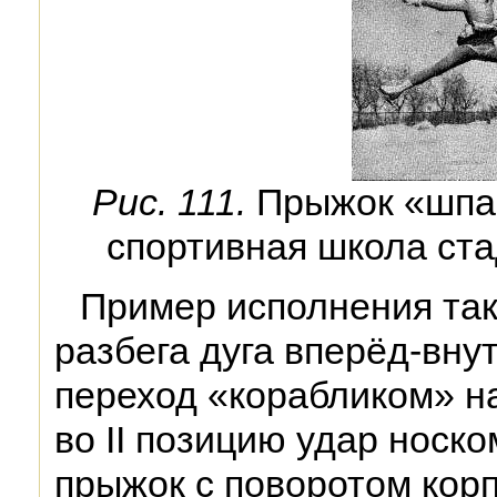
Рис. 111.
Прыжок «шпаг
спортивная школа ст
Пример исполнения так
разбега дуга вперёд-внут
переход «корабликом» н
во II позицию удар носко
прыжок с поворотом кор