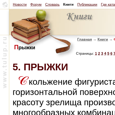
Новости
Форум
Словарь
Книги
Публикации
Где кат
Главная
→
Книги
→
Ф
П
рыжки
Страницы:
1
2
3
4
5
6
5. ПРЫЖКИ
кольжение фигуриста
горизонтальной поверхн
красоту зрелища произв
многообразных комбинац